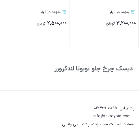
موجود در انبار
موجود در انبار
2,500,000
3,200,000
تومان
تومان
بستن
بستن
دیسک چرخ جلو تویوتا لندکروزر
پشتیبانی
02136916845
info@taktoyota.com
.
ضمانت اصـالت محصولات، پشتیبـانی واقعی