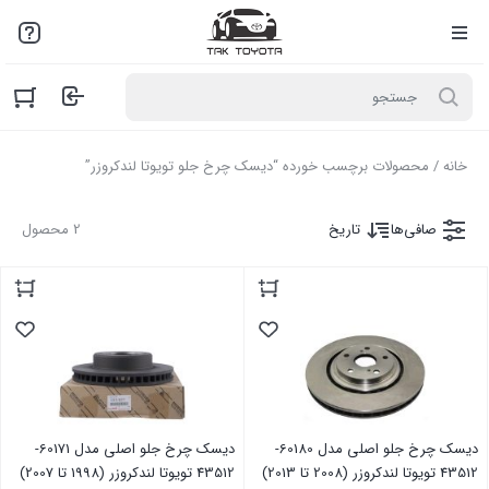
لطفاً به علت نوسانات بازار با مـا تمـاس بگیرید: 02136916845
خانه
/ محصولات برچسب خورده “دیسک چرخ جلو تویوتا لندکروزر”
صافی‌ها
تاریخ
2 محصول
دیسک چرخ جلو اصلی مدل 60180-
دیسک چرخ جلو اصلی مدل 60171-
43512 تویوتا لندکروزر (2008 تا 2013)
43512 تویوتا لندکروزر (1998 تا 2007)