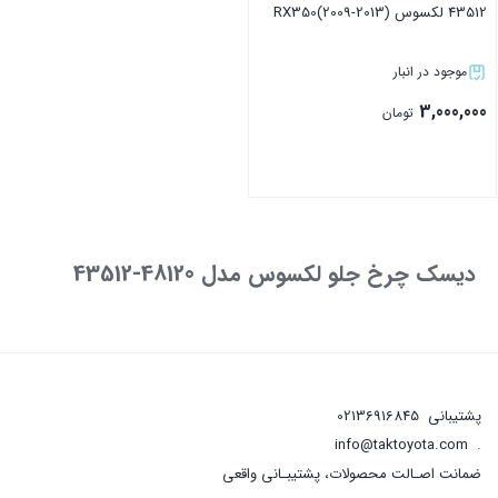
43512 لکسوس RX350(2009-2013)
موجود در انبار
3,000,000
تومان
بستن
دیسک چرخ جلو لکسوس مدل 48120-43512
پشتیبانی
02136916845
info@taktoyota.com
.
ضمانت اصـالت محصولات، پشتیبـانی واقعی