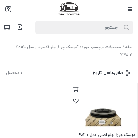
لطفاً به علت نوسانات بازار با مـا تمـاس بگیرید: 02136916845
خانه
/ محصولات برچسب خورده “دیسک چرخ جلو لکسوس مدل 48120-
43512”
صافی‌ها
تاریخ
1 محصول
دیسک چرخ جلو اصلی مدل 48120-