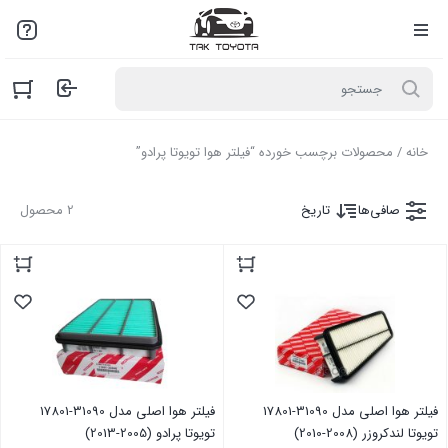
لطفاً به علت نوسانات بازار با مـا تمـاس بگیرید: 02136916845
خانه
/ محصولات برچسب خورده “فیلتر هوا تویوتا پرادو”
صافی‌ها
تاریخ
2 محصول
فیلتر هوا اصلی مدل 31090-17801
فیلتر هوا اصلی مدل 31090-17801
تویوتا لندکروزر (2008-2010)
تویوتا پرادو (2005-2013)