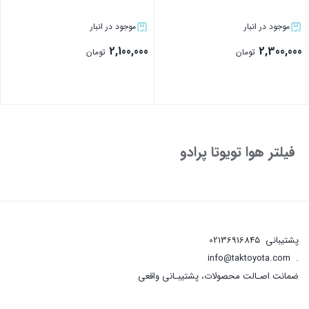
موجود در انبار
موجود در انبار
2,100,000
2,300,000
تومان
تومان
بستن
بستن
فیلتر هوا تویوتا پرادو
پشتیبانی
02136916845
info@taktoyota.com
.
ضمانت اصـالت محصولات، پشتیبـانی واقعی