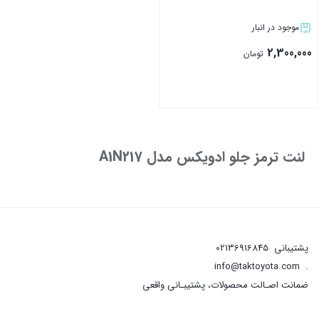
موجود در انبار
2,300,000
تومان
بستن
لنت ترمز جلو ادویکس مدل A1N217
پشتیبانی
02136916845
info@taktoyota.com
.
ضمانت اصـالت محصولات، پشتیبـانی واقعی