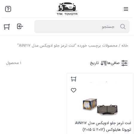
لطفاً به علت نوسانات بازار با مـا تمـاس بگیرید: 02136916845
خانه
/ محصولات برچسب خورده “لنت ترمز جلو ادویکس مدل A1N217”
صافی‌ها
تاریخ
1 محصول
لنت ترمز جلو ادویکس مدل A1N217
تویوتا هایلوکس (2012 تا 2015)