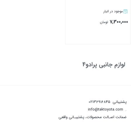
موجود در انبار
7,300,000
تومان
بستن
لوازم جانبی پرادو4
پشتیبانی
02136916845
info@taktoyota.com
.
ضمانت اصـالت محصولات، پشتیبـانی واقعی