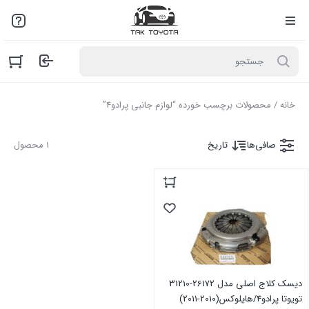
لطفاً به علت نوسانات بازار با مـا تمـاس بگیرید: 02136916845
خانه
/ محصولات برچسب خورده “لوازم جانبی پرادو4”
صافی‌ها
تاریخ
1 محصول
دیسک کلاج اصلی مدل 26172-31210
تویوتا پرادو4/هایلوکس(2010-2011)