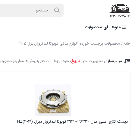
لطفاً به علت نوسانات بازار با مـا تمـاس بگیرید: 02136916845
منوهــای محصولات
خانه
/ محصولات برچسب خورده “لوازم یدکی تویوتا لندکروزردیزل HZ”
مرتب‌سازی:
محبوبیت
امتیاز
تاریخ
صعودی
نزولی
تصادفی
فروش‌ها
عنوان
موجودی
دی
دیسک کلاج اصلی مدل 36330-31210 تویوتا لندکروزر دیزل HZ(2014)