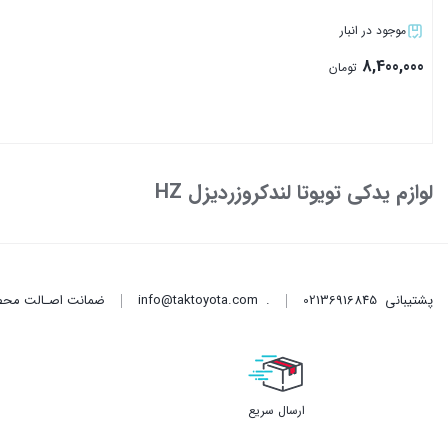
موجود در انبار
8,400,000
تومان
بستن
لوازم یدکی تویوتا لندکروزردیزل HZ
پشتیبانی
02136916845
.
info@taktoyota.com
ضمانت اصـالت محصو
ارسال سریع