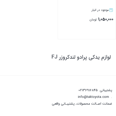
موجود در انبار
1,050,000
تومان
بستن
لوازم یدکی پرادو لندکروزر FJ
پشتیبانی
02136916845
info@taktoyota.com
.
ضمانت اصـالت محصولات، پشتیبـانی واقعی