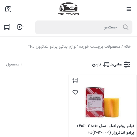
لطفاً به علت نوسانات بازار با مـا تمـاس بگیرید: 02136916845
خانه
/ محصولات برچسب خورده “لوازم یدکی پرادو لندکروزر FJ”
صافی‌ها
تاریخ
1 محصول
فیلتر روغن اصلی مدل 38010-04152
پرادو لندکروزر (2001-2012)FJ