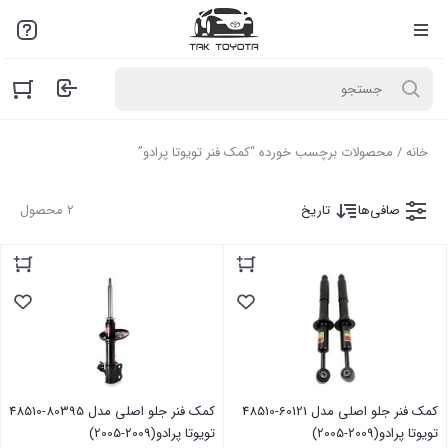
لطفاً به علت نوسانات بازار با مـا تمـاس بگیرید: 02136916845
خانه
/ محصولات برچسب خورده “کمک فنر تویوتا پرادو”
صافی‌ها
تاریخ
2 محصول
کمک فنر جلو اصلی مدل 60121-48510
کمک فنر جلو اصلی مدل 80395-48510
تویوتا پرادو(2009-2005)
تویوتا پرادو(2009-2005)