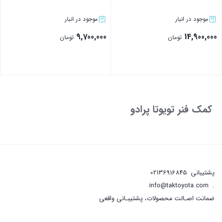
موجود در انبار
موجود در انبار
9,700,000
14,900,000
تومان
تومان
بستن
بستن
کمک فنر تویوتا پرادو
پشتیبانی
02136916845
info@taktoyota.com
.
ضمانت اصـالت محصولات، پشتیبـانی واقعی