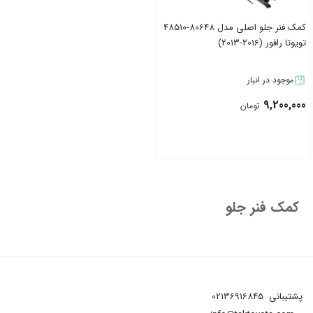
کمک فنر جلو اصلی مدل 80648-48510
تویوتا رافور (2016-2013)
موجود در انبار
9,200,000
تومان
بستن
کمک فنر جلو
پشتیبانی
02136916845