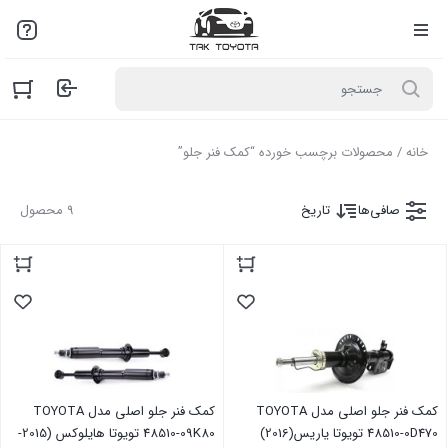
لطفاً به علت نوسانات بازار با مـا تمـاس بگیرید: 02136916845
خانه
/ محصولات برچسب خورده “کمک فنر جلو”
صافی‌ها
تاریخ
9 محصول
کمک فنر جلو اصلی مدل TOYOTA
کمک فنر جلو اصلی مدل TOYOTA
48510-0D470 تویوتا یاریس(2016)
48510-09K80 تویوتا هایلوکس (2015-