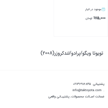
موجود در انبار
175,000
تومان
بستن
تویوتا ویگو/پرادو/لندکروزر(2008)
پشتیبانی
02136916845
info@taktoyota.com
.
ضمانت اصـالت محصولات، پشتیبـانی واقعی