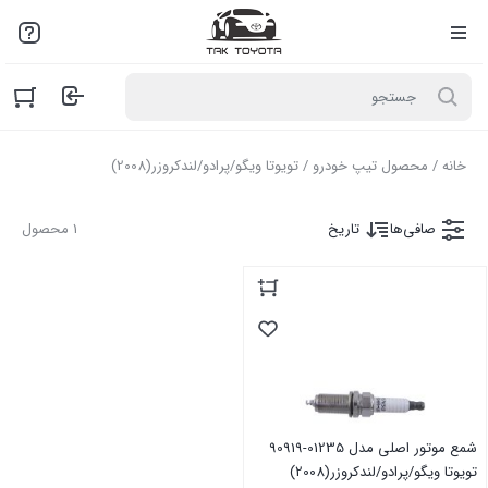
لطفاً به علت نوسانات بازار با مـا تمـاس بگیرید: 02136916845
خانه
/ محصول تیپ خودرو / تویوتا ویگو/پرادو/لندکروزر(2008)
صافی‌ها
تاریخ
1 محصول
شمع موتور اصلی مدل 01235-90919
تویوتا ویگو/پرادو/لندکروزر(2008)