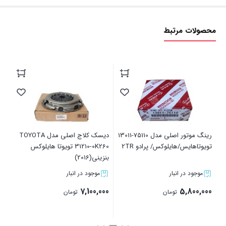
محصولات مرتبط
دیزل(4
00
رینگ موتور اصلی مدل 75110-13011
دیسک کلاج اصلی مدل TOYOTA
تویوتاهایس/هایلوکس/ پرادو 2TR
31210-0K260 تویوتا هایلوکس
بنزینی(2016)
موجود در انبار
موجود در انبار
7,100,000
5,800,000
تومان
تومان