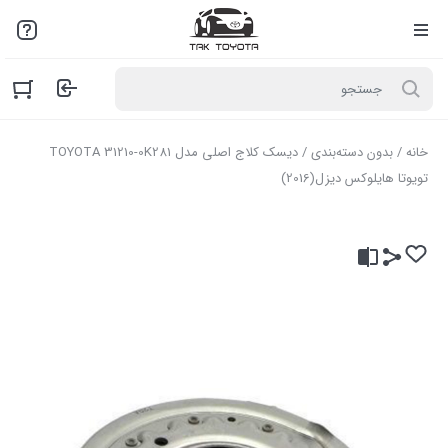
لطفاً به علت نوسانات بازار با مـا تمـاس بگیرید: 02136916845
خانه
/
بدون دسته‌بندی
/ دیسک کلاج اصلی مدل TOYOTA 31210-0K281
تویوتا هایلوکس دیزل(2016)