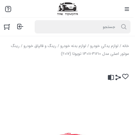
لطفاً به علت نوسانات بازار با مـا تمـاس بگیرید: 02136916845
خانه
/
لوازم یدکی خودرو
/
لوازم بدنه خودرو
/
رینگ و قالپاق خودرو
/ رینگ
موتور اصلی مدل 31210-13011 تویوتا (2017)