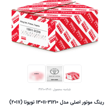
شناسه محصول:
13011-31210
رینگ موتور اصلی مدل 31210-13011 تویوتا (2017)