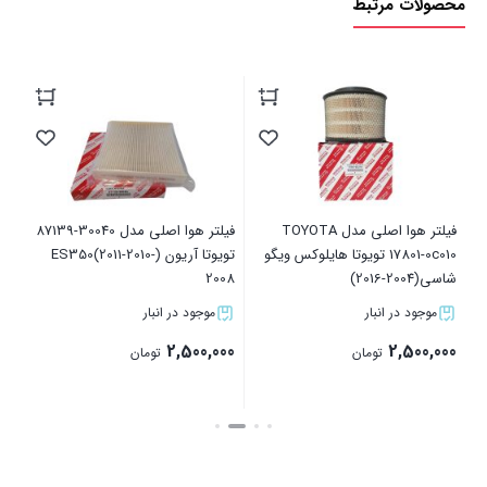
محصولات مرتبط
آریون(10
00
17
فیلتر هوا اصلی مدل TOYOTA
فیلتر هوا اصلی مدل 30040-87139
17801-0c010 تویوتا هایلوکس ویگو
تویوتا آریون (ES350(2011-2010-
شاسی(2004-2016)
2008
موجود در انبار
موجود در انبار
2,500,000
2,500,000
تومان
تومان
بستن
بستن