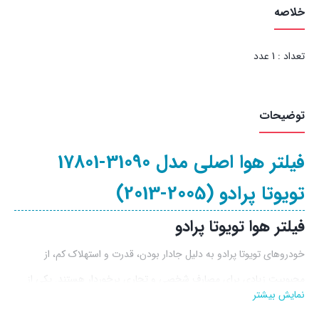
خلاصه
تعداد : 1 عدد
توضیحات
فیلتر هوا اصلی مدل 31090-17801
تویوتا پرادو (2005-2013)
فیلتر هوا تویوتا پرادو
خودروهای تویوتا پرادو به دلیل جادار بودن، قدرت و استهلاک کم، از
محبوبیت زیادی برای مصارف شخصی و تجاری برخوردار هستند. یکی از
نمایش بیشتر
عواملی که در عملکرد صحیح و طول عمر موتور این خودروها نقش حیاتی