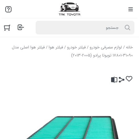
لطفاً به علت نوسانات بازار با مـا تمـاس بگیرید: 02136916845
خانه
/
لوازم مصرفی خودرو
/
فیلتر خودرو
/
فیلتر هوا
/ فیلتر هوا اصلی مدل
31090-17801 تویوتا پرادو (2005-2013)