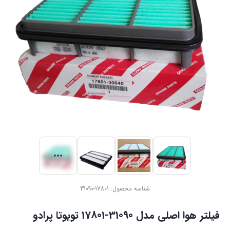
شناسه محصول:
17801-31090
فیلتر هوا اصلی مدل 31090-17801 تویوتا پرادو