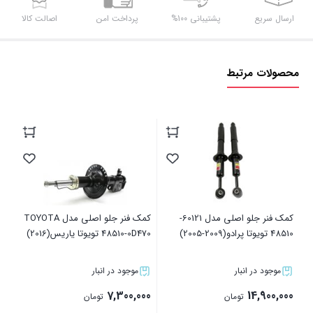
ارسال سریع
پشتیبانی 100%
پرداخت امن
اصالت کالا
محصولات مرتبط
48510 تویوت
00
کمک فنر جلو اصلی مدل 60121-
کمک فنر جلو اصلی مدل TOYOTA
48510 تویوتا پرادو(2009-2005)
48510-0D470 تویوتا یاریس(2016)
موجود در انبار
موجود در انبار
7,300,000
14,900,000
تومان
تومان