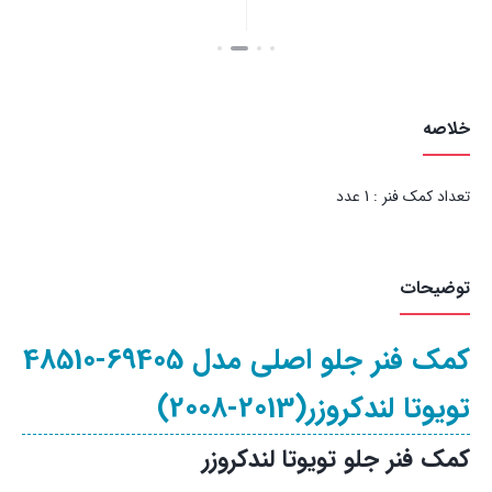
بستن
بستن
خلاصه
تعداد کمک فنر : 1 عدد
توضیحات
کمک فنر جلو اصلی مدل 69405-48510
تویوتا لندکروزر(2013-2008)
کمک فنر جلو تویوتا لندکروزر