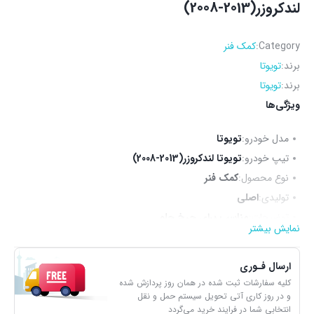
لندکروزر(2013-2008)
Category:
کمک فنر
برند:
تویوتا
برند:
تویوتا
ویژگی‌ها
مدل خودرو:
تویوتا
تیپ خودرو:
تویوتا لندکروزر(2013-2008)
نوع محصول:
کمک فنر
تولیدی:
اصلی
توضیحات:
مناسب برای چرخ جلو
نمایش بیشتر
ارسال فـوری
کلیه سفارشات ثبت شده در همان روز پردازش شده
و در روز کاری آتی تحویل سیستم حمل و نقل
انتخابی شما در فرایند خرید می‌گردد