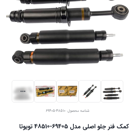
شناسه محصول:
48510-69405
کمک فنر جلو اصلی مدل 69405-48510 تویوتا