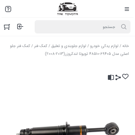
لطفاً به علت نوسانات بازار با مـا تمـاس بگیرید: 02136916845
خانه
/
لوازم یدکی خودرو
/
لوازم جلوبندی و تعلیق
/
کمک فنر
/ کمک فنر جلو
اصلی مدل 69405-48510 تویوتا لندکروزر(2013-2008)